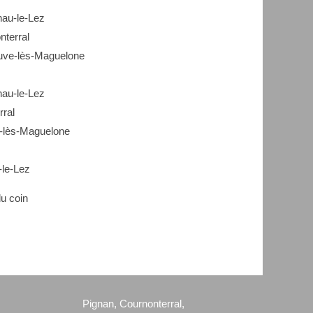
au-le-Lez
terral
uve-lès-Maguelone
au-le-Lez
rral
e-lès-Maguelone
-le-Lez
u coin
Pignan, Cournonterral,