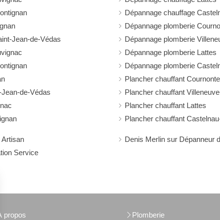
ontignan
Dépannage chauffage Casteln
ignan
Dépannage plomberie Cournon
int-Jean-de-Védas
Dépannage plomberie Villene
uvignac
Dépannage plomberie Lattes
ontignan
Dépannage plomberie Casteln
an
Plancher chauffant Cournonte
t-Jean-de-Védas
Plancher chauffant Villeneuv
gnac
Plancher chauffant Lattes
tignan
Plancher chauffant Castelnau
 Artisan
Denis Merlin sur Dépanneur d
tion Service
À propos
Plomberie