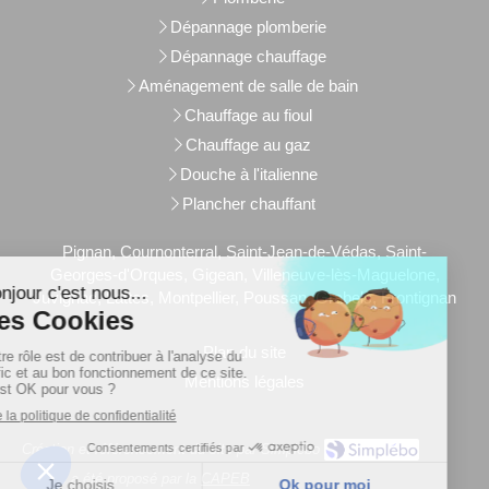
Dépannage plomberie
Dépannage chauffage
Aménagement de salle de bain
Chauffage au fioul
Chauffage au gaz
Douche à l'italienne
Plancher chauffant
Pignan, Cournonterral, Saint-Jean-de-Védas, Saint-
Georges-d'Orques, Gigean, Villeneuve-lès-Maguelone,
Juvignac, Lattes, Montpellier, Poussan, Grabels, Frontignan
Plan du site
Mentions légales
Création et référencement du site par Simplébo
Ce site a été proposé par la
CAPEB