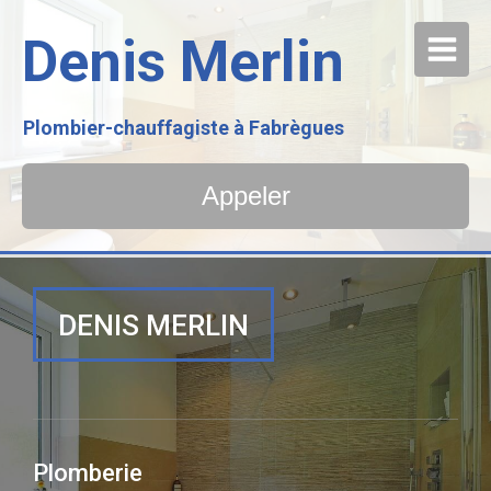
Denis Merlin
Plombier-chauffagiste à Fabrègues
Appeler
DENIS MERLIN
Plomberie