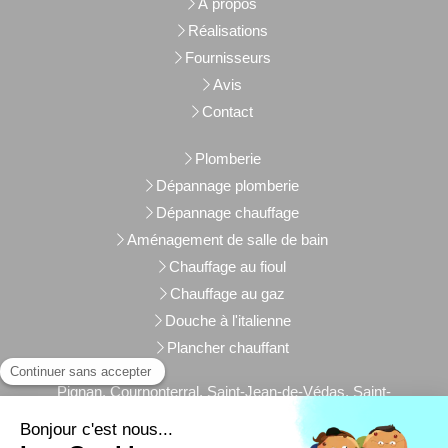
À propos
Réalisations
Fournisseurs
Avis
Contact
Plomberie
Dépannage plomberie
Dépannage chauffage
Aménagement de salle de bain
Chauffage au fioul
Chauffage au gaz
Douche à l'italienne
Plancher chauffant
Pignan, Cournonterral, Saint-Jean-de-Védas, Saint-
Georges-d'Orques, Gigean, Villeneuve-lès-Maguelone,
Juvignac, Lattes, Montpellier, Poussan, Grabels, Frontignan