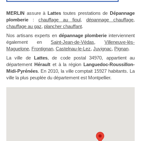
MERLIN
assure à
Lattes
toutes prestations de
Dépannage
plomberie
:
chauffage au fioul
,
dépannage chauffage
,
chauffage au gaz
,
plancher chauffant
.
Nos artisans experts en
dépannage plomberie
interviennent
également en
Saint-Jean-de-Védas
,
Villeneuve-lès-
Maguelone
,
Frontignan
,
Castelnau-le-Lez
,
Juvignac
,
Pignan
.
La ville de
Lattes
, de code postal 34970, appartient au
département
Hérault
et à la région
Languedoc-Roussillon-
Midi-Pyrénées
. En 2010, la ville comptait 15927 habitants. La
ville la plus peuplée du département est Montpellier.